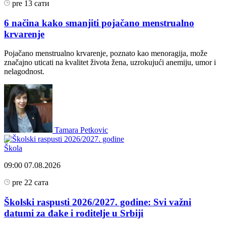
pre 13 сати
6 načina kako smanjiti pojačano menstrualno
krvarenje
Pojačano menstrualno krvarenje, poznato kao menoragija, može
značajno uticati na kvalitet života žena, uzrokujući anemiju, umor i
nelagodnost.
Tamara Petkovic
Škola
09:00
07.08.2026
pre 22 сата
Školski raspusti 2026/2027. godine: Svi važni
datumi za đake i roditelje u Srbiji