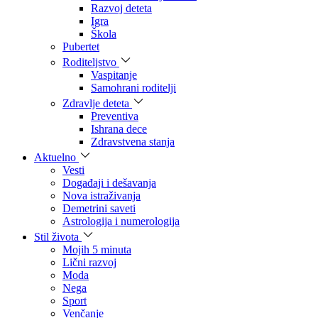
Razvoj deteta
Igra
Škola
Pubertet
Roditeljstvo
Vaspitanje
Samohrani roditelji
Zdravlje deteta
Preventiva
Ishrana dece
Zdravstvena stanja
Aktuelno
Vesti
Događaji i dešavanja
Nova istraživanja
Demetrini saveti
Astrologija i numerologija
Stil života
Mojih 5 minuta
Lični razvoj
Moda
Nega
Sport
Venčanje