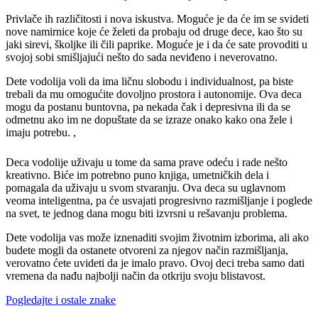
Privlače ih različitosti i nova iskustva. Moguće je da će im se svideti
nove namirnice koje će želeti da probaju od druge dece, kao što su
jaki sirevi, školjke ili čili paprike. Moguće je i da će sate provoditi u
svojoj sobi smišljajući nešto do sada neviđeno i neverovatno.
Dete vodolija voli da ima ličnu slobodu i individualnost, pa biste
trebali da mu omogućite dovoljno prostora i autonomije. Ova deca
mogu da postanu buntovna, pa nekada čak i depresivna ili da se
odmetnu ako im ne dopuštate da se izraze onako kako ona žele i
imaju potrebu. ,
Deca vodolije uživaju u tome da sama prave odeću i rade nešto
kreativno. Biće im potrebno puno knjiga, umetničkih dela i
pomagala da uživaju u svom stvaranju. Ova deca su uglavnom
veoma inteligentna, pa će usvajati progresivno razmišljanje i poglede
na svet, te jednog dana mogu biti izvrsni u rešavanju problema.
Dete vodolija vas može iznenaditi svojim životnim izborima, ali ako
budete mogli da ostanete otvoreni za njegov način razmišljanja,
verovatno ćete uvideti da je imalo pravo. Ovoj deci treba samo dati
vremena da nađu najbolji način da otkriju svoju blistavost.
Pogledajte i ostale znake