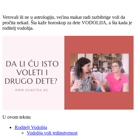
Verovali ili ne u astrologiju, većina makar radi razbibrige voli da
pročita nekad. Šta kaže horoskop za dete VODOLIJA, a šta kada je
roditelj vodolija.
U ovom tekstu
Roditelj Vodolija
Vodolija voli jedinstvenost