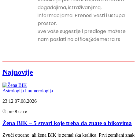
događajima, istraživanjima,
informacijama. Prenosi vesti i ustupa
prostor.
Sve vaše sugestije i predloge možete
nam poslati na office@demetra.rs
Najnovije
Astrologija i numerologija
23:12
07.08.2026
pre 8 сати
Žena BIK – 5 stvari koje treba da znate o bikovima
Zvuči otrcano, ali žena BIK je zemaljska kraljica. Prvi zemljani znak