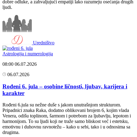
dobre odluke, a zahvaljujući empatiji lako razumeju osećanja drugih
ljudi.
Uredništvo
Astrologija i numerologija
08:00
06.07.2026
06.07.2026
Rođeni 6. jula – osobine ličnosti, ljubav, karijera i
karakter
Rođeni 6.jula su nežne duše s jakom unutrašnjom strukturom.
Pripadnici znaka Raka, dodatno oblikovani brojem 6, kojim vlada
Venera, odišu toplinom, šarmom i potrebom za ljubavlju, lepotom i
harmonijom. To su ljudi koji ne traže samo bliskost već i estetsku,
emotivnu i duhovnu ravnotežu – kako u sebi, tako i u odnosima sa
drugima.