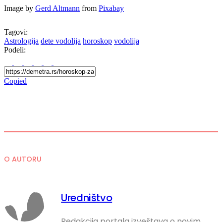
Image by
Gerd Altmann
from
Pixabay
Tagovi:
Astrologija
dete vodolija
horoskop
vodolija
Podeli:
Copied
O AUTORU
Uredništvo
Redakcija portala izveštava o novim