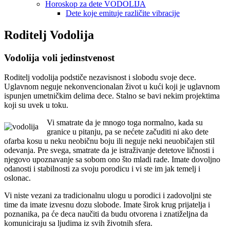
Horoskop za dete VODOLIJA
Dete koje emituje različite vibracije
Roditelj Vodolija
Vodolija voli jedinstvenost
Roditelj vodolija podstiče nezavisnost i slobodu svoje dece.
Uglavnom neguje nekonvencionalan život u kući koji je uglavnom
ispunjen umetničkim delima dece. Stalno se bavi nekim projektima
koji su uvek u toku.
Vi smatrate da je mnogo toga normalno, kada su
granice u pitanju, pa se nećete začuditi ni ako dete
ofarba kosu u neku neobičnu boju ili neguje neki neuobičajen stil
odevanja. Pre svega, smatrate da je istraživanje detetove ličnosti i
njegovo upoznavanje sa sobom ono što mladi rade. Imate dovoljno
odanosti i stabilnosti za svoju porodicu i vi ste im jak temelj i
oslonac.
Vi niste vezani za tradicionalnu ulogu u porodici i zadovoljni ste
time da imate izvesnu dozu slobode. Imate širok krug prijatelja i
poznanika, pa će deca naučiti da budu otvorena i znatiželjna da
komuniciraju sa ljudima iz svih životnih sfera.