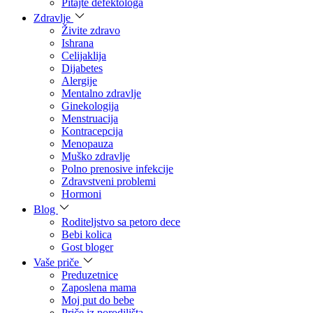
Pitajte defektologa
Zdravlje
Živite zdravo
Ishrana
Celijaklija
Dijabetes
Alergije
Mentalno zdravlje
Ginekologija
Menstruacija
Kontracepcija
Menopauza
Muško zdravlje
Polno prenosive infekcije
Zdravstveni problemi
Hormoni
Blog
Roditeljstvo sa petoro dece
Bebi kolica
Gost bloger
Vaše priče
Preduzetnice
Zaposlena mama
Moj put do bebe
Priče iz porodilišta