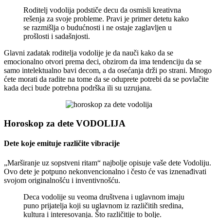
Roditelj vodolija podstiče decu da osmisli kreativna
rešenja za svoje probleme. Pravi je primer detetu kako
se razmišlja o budućnosti i ne ostaje zaglavljen u
prošlosti i sadašnjosti.
Glavni zadatak roditelja vodolije je da nauči kako da se
emocionalno otvori prema deci, obzirom da ima tendenciju da se
samo intelektualno bavi decom, a da osećanja drži po strani. Mnogo
ćete morati da radite na tome da se oduprete potrebi da se povlačite
kada deci bude potrebna podrška ili su uzrujana.
Horoskop za dete VODOLIJA
Dete koje emituje različite vibracije
„Marširanje uz sopstveni ritam“ najbolje opisuje vaše dete Vodoliju.
Ovo dete je potpuno nekonvencionalno i često će vas iznenađivati
svojom originalnošću i inventivnošću.
Deca vodolije su veoma društvena i uglavnom imaju
puno prijatelja koji su uglavnom iz različitih sredina,
kultura i interesovanja. Što različitije to bolje.