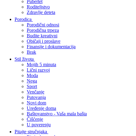
Pubertet
Roditeljstvo
Zdravlje deteta
Porodica
Porodični odnosi
Porodična trpeza
Budite kreativni
Običaji i proslave
Finansije i dokumentacija
Brak
Stil života
Mojih 5 minuta
Lični razvoj
Moda
Nega
Sport
Venčanje
Putovanja
Novi dom
Uređenje doma
Baštovanstvo - Vaša mala bašta
Čišćenje
U poverenju
Pitajte stručnjaka