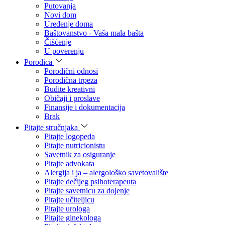
Putovanja
Novi dom
Uređenje doma
Baštovanstvo - Vaša mala bašta
Čišćenje
U poverenju
Porodica
Porodični odnosi
Porodična trpeza
Budite kreativni
Običaji i proslave
Finansije i dokumentacija
Brak
Pitajte stručnjaka
Pitajte logopeda
Pitajte nutricionistu
Savetnik za osiguranje
Pitajte advokata
Alergija i ja – alergološko savetovalište
Pitajte dečijeg psihoterapeuta
Pitajte savetnicu za dojenje
Pitajte učiteljicu
Pitajte urologa
Pitajte ginekologa