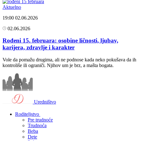
Aktuelno
19:00
02.06.2026
02.06.2026
Rođeni 15. februara: osobine ličnosti, ljubav,
karijera, zdravlje i karakter
Vole da pomažu drugima, ali ne podnose kada neko pokušava da ih
kontroliše ili ograniči. Njihov um je brz, a mašta bogata.
Uredništvo
Roditeljstvo
Pre trudnoće
Trudnoća
Beba
Dete