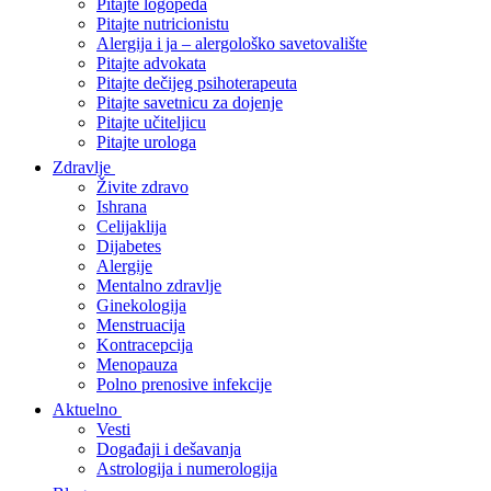
Pitajte logopeda
Pitajte nutricionistu
Alergija i ja – alergološko savetovalište
Pitajte advokata
Pitajte dečijeg psihoterapeuta
Pitajte savetnicu za dojenje
Pitajte učiteljicu
Pitajte urologa
Zdravlje
Živite zdravo
Ishrana
Celijaklija
Dijabetes
Alergije
Mentalno zdravlje
Ginekologija
Menstruacija
Kontracepcija
Menopauza
Polno prenosive infekcije
Aktuelno
Vesti
Događaji i dešavanja
Astrologija i numerologija