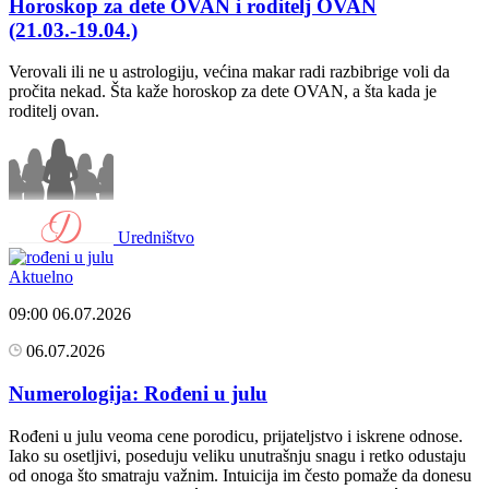
Horoskop za dete OVAN i roditelj OVAN
(21.03.-19.04.)
Verovali ili ne u astrologiju, većina makar radi razbibrige voli da
pročita nekad. Šta kaže horoskop za dete OVAN, a šta kada je
roditelj ovan.
Uredništvo
Aktuelno
09:00
06.07.2026
06.07.2026
Numerologija: Rođeni u julu
Rođeni u julu veoma cene porodicu, prijateljstvo i iskrene odnose.
Iako su osetljivi, poseduju veliku unutrašnju snagu i retko odustaju
od onoga što smatraju važnim. Intuicija im često pomaže da donesu