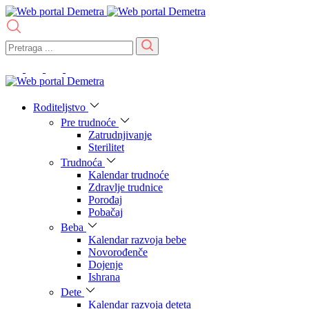
Roditeljstvo
Pre trudnoće
Zatrudnjivanje
Sterilitet
Trudnoća
Kalendar trudnoće
Zdravlje trudnice
Porođaj
Pobačaj
Beba
Kalendar razvoja bebe
Novorođenče
Dojenje
Ishrana
Dete
Kalendar razvoja deteta