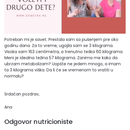
Potreban mi je savet. Prestala sam sa pušenjem pre oko
godinu dana. Za to vreme, ugojila sam se 3 kilograma.
Visoka sam 163 centimetra, a trenutno teška 60 kilograma.
Meni je idealna težina 57 kilograma. Zanima me kako da
ubrzam metabolizam? Uopšte ne jedem mnogo, a imam
ta 3 kilograma viška. Da li će se vremenom to vratiti u
normalu?
Srdačan pozdrav,
Ana
Odgovor nutricioniste