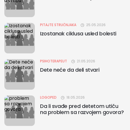
PITAJTE STRUČNJAKA
25.05.2026
Izostanak ciklusa usled bolesti
PSIHOTERAPEUT
21.05.2026
Dete neće da deli stvari
LOGOPED
18.05.2026
Da li svađe pred detetom utiču
na problem sa razvojem govora?