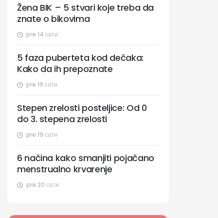
Žena BIK – 5 stvari koje treba da
znate o bikovima
pre 14 сати
5 faza puberteta kod dečaka:
Kako da ih prepoznate
pre 19 сати
Stepen zrelosti posteljice: Od 0
do 3. stepena zrelosti
pre 19 сати
6 načina kako smanjiti pojačano
menstrualno krvarenje
pre 20 сати