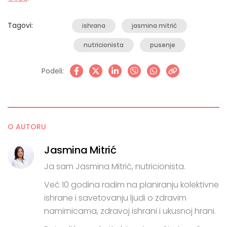
Tagovi:
ishrana
jasmina mitrić
nutricionista
pusenje
Podeli:
O AUTORU
Jasmina Mitrić
Ja sam Jasmina Mitrić, nutricionista.
Već 10 godina radim na planiranju kolektivne
ishrane i savetovanju ljudi o zdravim
namirnicama, zdravoj ishrani i ukusnoj hrani.