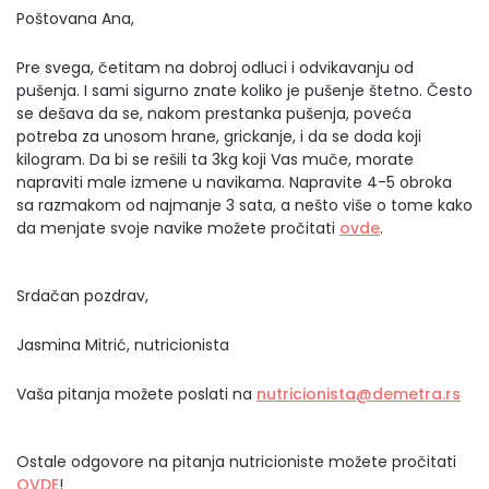
Poštovana Ana,
Pre svega, četitam na dobroj odluci i odvikavanju od
pušenja. I sami sigurno znate koliko je pušenje štetno. Često
se dešava da se, nakom prestanka pušenja, poveća
potreba za unosom hrane, grickanje, i da se doda koji
kilogram. Da bi se rešili ta 3kg koji Vas muče, morate
napraviti male izmene u navikama. Napravite 4-5 obroka
sa razmakom od najmanje 3 sata, a nešto više o tome kako
da menjate svoje navike možete pročitati
ovde
.
Srdačan pozdrav,
Jasmina Mitrić, nutricionista
Vaša pitanja možete poslati na
nutricionista@demetra.rs
Ostale odgovore na pitanja nutricioniste možete pročitati
OVDE
!