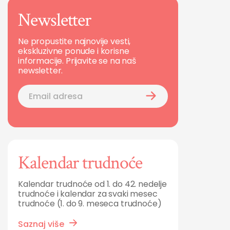
Newsletter
Ne propustite najnovije vesti,
ekskluzivne ponude i korisne
informacije. Prijavite se na naš
newsletter.
Kalendar trudnoće
Kalendar trudnoće od 1. do 42. nedelje
trudnoće i kalendar za svaki mesec
trudnoće (1. do 9. meseca trudnoće)
Saznaj više