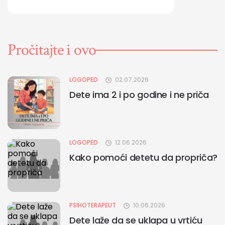
Pročitajte i ovo
LOGOPED
02.07.2026
Dete ima 2 i po godine i ne priča
LOGOPED
12.06.2026
Kako pomoći detetu da propriča?
PSIHOTERAPEUT
10.06.2026
Dete laže da se uklapa u vrtiću