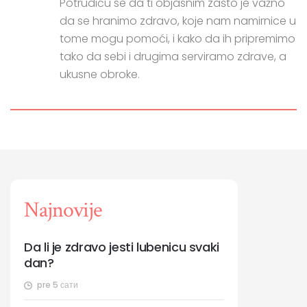
Potrudiću se da ti objasnim zašto je važno
da se hranimo zdravo, koje nam namirnice u
tome mogu pomoći, i kako da ih pripremimo
tako da sebi i drugima serviramo zdrave, a
ukusne obroke.
Najnovije
Da li je zdravo jesti lubenicu svaki
dan?
pre 5 сати