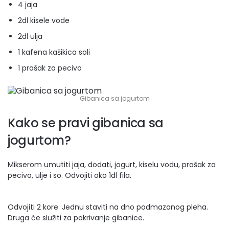
4 jaja
2dl kisele vode
2dl ulja
1 kafena kašikica soli
1 prašak za pecivo
Gibanica sa jogurtom
Kako se pravi gibanica sa
jogurtom?
Mikserom umutiti jaja, dodati, jogurt, kiselu vodu, prašak za
pecivo, ulje i so. Odvojiti oko 1dl fila.
Odvojiti 2 kore. Jednu staviti na dno podmazanog pleha.
Druga će služiti za pokrivanje gibanice.