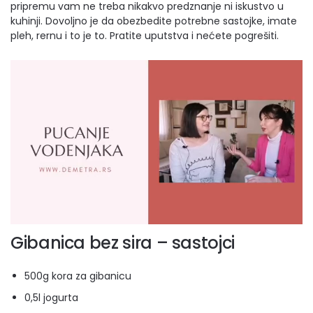
pripremu vam ne treba nikakvo predznanje ni iskustvo u
kuhinji. Dovoljno je da obezbedite potrebne sastojke, imate
pleh, rernu i to je to. Pratite uputstva i nećete pogrešiti.
Gibanica bez sira – sastojci
500g kora za gibanicu
0,5l jogurta