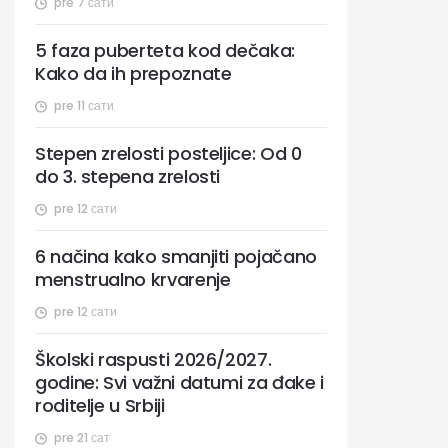
pre 7 сати
5 faza puberteta kod dečaka:
Kako da ih prepoznate
pre 11 сати
Stepen zrelosti posteljice: Od 0
do 3. stepena zrelosti
pre 12 сати
6 načina kako smanjiti pojačano
menstrualno krvarenje
pre 12 сати
Školski raspusti 2026/2027.
godine: Svi važni datumi za đake i
roditelje u Srbiji
pre 21 сат