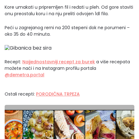
Kore umakati u pripremljen fil i ređati u pleh. Od gore staviti
onu preostalu koru i na nju preliti odvojen 1dl fila.
Peći u zagrejanog rerni na 200 stepeni dok ne porumeni –
oko 35 do 40 minuta.
Recept:
Najjednostavniji recept za burek
a više recepata
možete naći i na Instagram profilu portala
@demetra.portal
Ostali recepti:
PORODIČNA TRPEZA