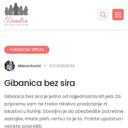
PORODIČNA TRPEZA
Milena Kostić
12.11.2025
08:50
Gibanica bez sira
Gibanica bez sira je jedno od najjednostavnih jela. Za
pripremu vam ne treba nikakvo predznanje ni
iskustvo u kuhinji. Dovoljno je da obezbedite potrebne
sastojke, imate pleh, rernu i to je to. Pratite uputstva i
nećete pogrešiti.