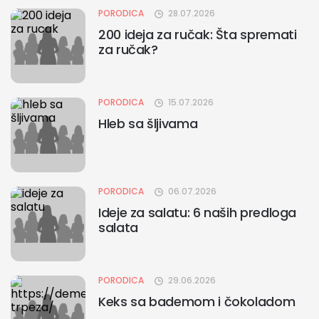
PORODICA
28.07.2026
200 ideja za ručak: Šta spremati
za ručak?
PORODICA
15.07.2026
Hleb sa šljivama
PORODICA
06.07.2026
Ideje za salatu: 6 naših predloga
salata
PORODICA
29.06.2026
Keks sa bademom i čokoladom