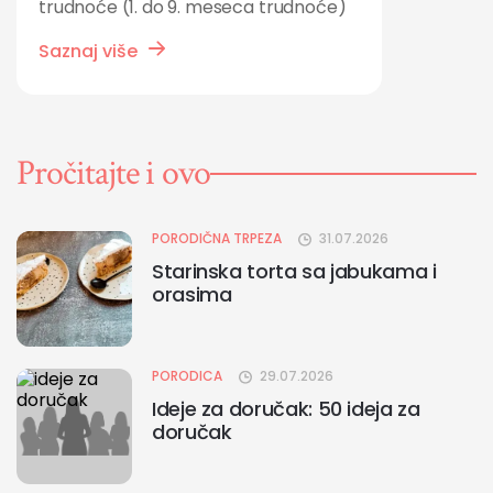
trudnoće (1. do 9. meseca trudnoće)
Saznaj više
Pročitajte i ovo
PORODIČNA TRPEZA
31.07.2026
Starinska torta sa jabukama i
orasima
PORODICA
29.07.2026
Ideje za doručak: 50 ideja za
doručak