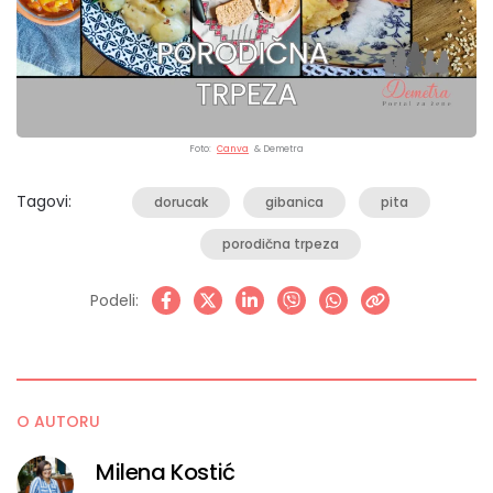
Foto:
Canva
& Demetra
Tagovi:
dorucak
gibanica
pita
porodična trpeza
Podeli:
O AUTORU
Milena Kostić