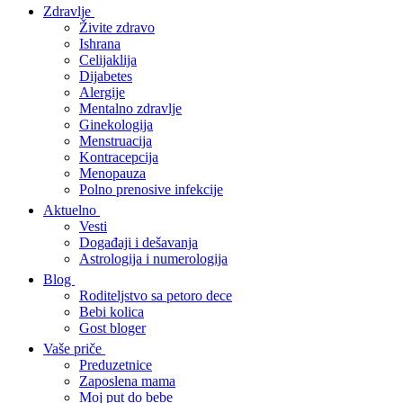
Zdravlje
Živite zdravo
Ishrana
Celijaklija
Dijabetes
Alergije
Mentalno zdravlje
Ginekologija
Menstruacija
Kontracepcija
Menopauza
Polno prenosive infekcije
Aktuelno
Vesti
Događaji i dešavanja
Astrologija i numerologija
Blog
Roditeljstvo sa petoro dece
Bebi kolica
Gost bloger
Vaše priče
Preduzetnice
Zaposlena mama
Moj put do bebe