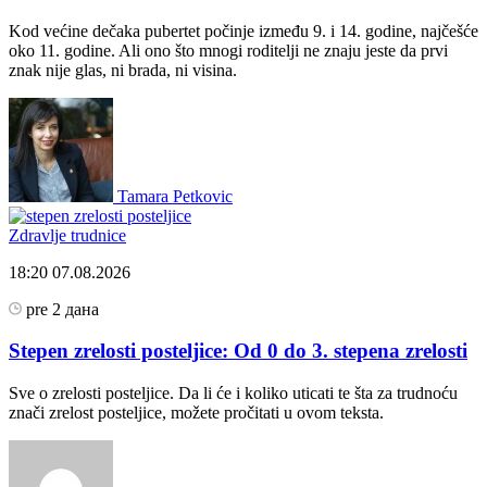
Kod većine dečaka pubertet počinje između 9. i 14. godine, najčešće
oko 11. godine. Ali ono što mnogi roditelji ne znaju jeste da prvi
znak nije glas, ni brada, ni visina.
Tamara Petkovic
Zdravlje trudnice
18:20
07.08.2026
pre 2 дана
Stepen zrelosti posteljice: Od 0 do 3. stepena zrelosti
Sve o zrelosti posteljice. Da li će i koliko uticati te šta za trudnoću
znači zrelost posteljice, možete pročitati u ovom teksta.