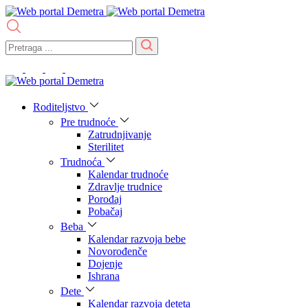
Roditeljstvo
Pre trudnoće
Zatrudnjivanje
Sterilitet
Trudnoća
Kalendar trudnoće
Zdravlje trudnice
Porođaj
Pobačaj
Beba
Kalendar razvoja bebe
Novorođenče
Dojenje
Ishrana
Dete
Kalendar razvoja deteta