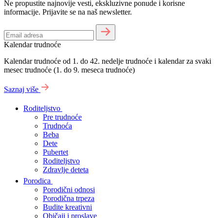
Ne propustite najnovije vesti, ekskluzivne ponude i korisne
informacije. Prijavite se na naš newsletter.
Kalendar trudnoće
Kalendar trudnoće od 1. do 42. nedelje trudnoće i kalendar za svaki
mesec trudnoće (1. do 9. meseca trudnoće)
Saznaj više
Roditeljstvo
Pre trudnoće
Trudnoća
Beba
Dete
Pubertet
Roditeljstvo
Zdravlje deteta
Porodica
Porodični odnosi
Porodična trpeza
Budite kreativni
Običaji i proslave