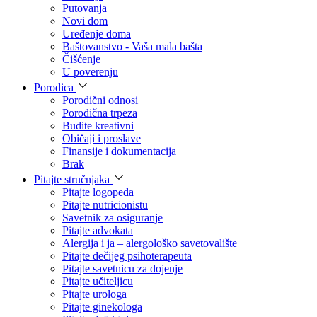
Putovanja
Novi dom
Uređenje doma
Baštovanstvo - Vaša mala bašta
Čišćenje
U poverenju
Porodica
Porodični odnosi
Porodična trpeza
Budite kreativni
Običaji i proslave
Finansije i dokumentacija
Brak
Pitajte stručnjaka
Pitajte logopeda
Pitajte nutricionistu
Savetnik za osiguranje
Pitajte advokata
Alergija i ja – alergološko savetovalište
Pitajte dečijeg psihoterapeuta
Pitajte savetnicu za dojenje
Pitajte učiteljicu
Pitajte urologa
Pitajte ginekologa