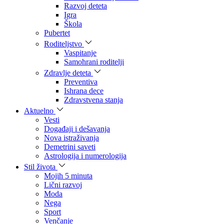
Razvoj deteta
Igra
Škola
Pubertet
Roditeljstvo
Vaspitanje
Samohrani roditelji
Zdravlje deteta
Preventiva
Ishrana dece
Zdravstvena stanja
Aktuelno
Vesti
Događaji i dešavanja
Nova istraživanja
Demetrini saveti
Astrologija i numerologija
Stil života
Mojih 5 minuta
Lični razvoj
Moda
Nega
Sport
Venčanje