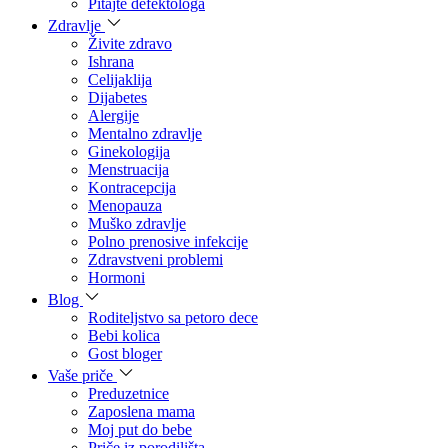
Pitajte defektologa
Zdravlje
Živite zdravo
Ishrana
Celijaklija
Dijabetes
Alergije
Mentalno zdravlje
Ginekologija
Menstruacija
Kontracepcija
Menopauza
Muško zdravlje
Polno prenosive infekcije
Zdravstveni problemi
Hormoni
Blog
Roditeljstvo sa petoro dece
Bebi kolica
Gost bloger
Vaše priče
Preduzetnice
Zaposlena mama
Moj put do bebe
Priče iz porodilišta