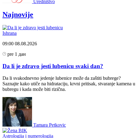
Uredništvo
Najnovije
Ishrana
09:00
08.08.2026
pre 1 дан
Da li je zdravo jesti lubenicu svaki dan?
Da li svakodnevno jedenje lubenice može da zaštiti bubrege?
Saznajte kako utiče na hidrataciju, krvni pritisak, stvaranje kamena u
bubregu i kada može biti rizična.
Tamara Petkovic
Astrologija i numerologija