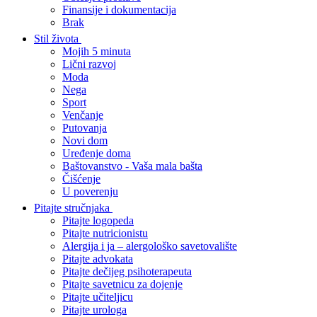
Finansije i dokumentacija
Brak
Stil života
Mojih 5 minuta
Lični razvoj
Moda
Nega
Sport
Venčanje
Putovanja
Novi dom
Uređenje doma
Baštovanstvo - Vaša mala bašta
Čišćenje
U poverenju
Pitajte stručnjaka
Pitajte logopeda
Pitajte nutricionistu
Alergija i ja – alergološko savetovalište
Pitajte advokata
Pitajte dečijeg psihoterapeuta
Pitajte savetnicu za dojenje
Pitajte učiteljicu
Pitajte urologa