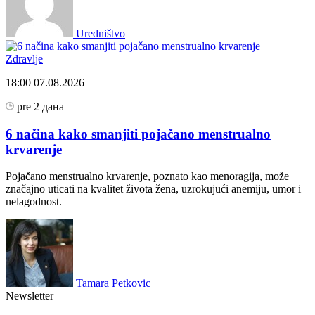
Uredništvo
Zdravlje
18:00
07.08.2026
pre 2 дана
6 načina kako smanjiti pojačano menstrualno
krvarenje
Pojačano menstrualno krvarenje, poznato kao menoragija, može
značajno uticati na kvalitet života žena, uzrokujući anemiju, umor i
nelagodnost.
Tamara Petkovic
Newsletter