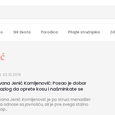
no
Stil života
Porodica
Pitajte stručnjaka
Zd
ć
02.10.2018
Ivana Jenić Komljenović: Posao je dobar
razlog da oprete kosu i našminkate se
Ivana Jenić Komljenović je po struci menadžer
a odnose sa javnošću, ali je pre svega stalno
ap...