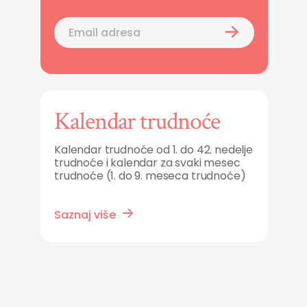
Kalendar trudnoće
Kalendar trudnoće od 1. do 42. nedelje
trudnoće i kalendar za svaki mesec
trudnoće (1. do 9. meseca trudnoće)
Saznaj više