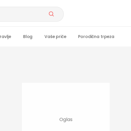
ravlje
Blog
Vaše priče
Porodična trpeza