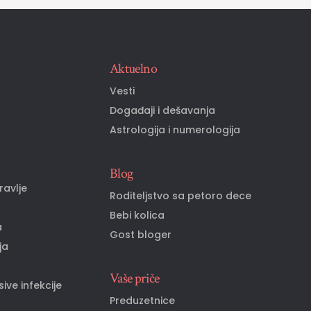
Aktuelno
o
Vesti
Događaji i dešavanja
Astrologija i numerologija
Blog
ravlje
Roditeljstvo sa petoro dece
Bebi kolica
a
Gost bloger
ja
Vaše priče
ive infekcije
Preduzetnice