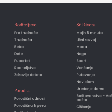
Roditeljstvo
Stil života
Pre trudnoće
Mojih 5 minuta
Trudnoća
Lični razvoj
Beba
Moda
Dete
Nega
Pubertet
Sport
Roditeljstvo
Venčanje
Zdravlje deteta
Putovanja
Novi dom
Uređenje doma
Porodica
Baštovanstvo - Va
Porodični odnosi
bašta
Porodična trpeza
Čišćenje