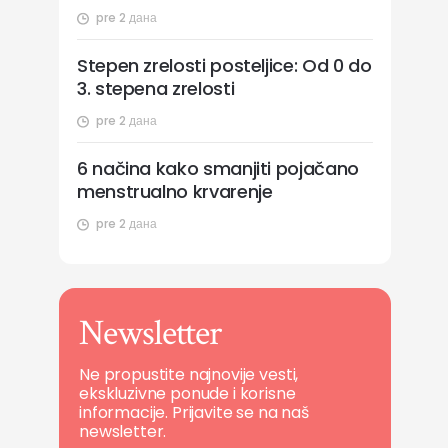
pre 2 дана
Stepen zrelosti posteljice: Od 0 do
3. stepena zrelosti
pre 2 дана
6 načina kako smanjiti pojačano
menstrualno krvarenje
pre 2 дана
Newsletter
Ne propustite najnovije vesti,
ekskluzivne ponude i korisne
informacije. Prijavite se na naš
newsletter.