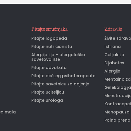
Pitajte stručnjaka
Zdravlje
Pitajte logopeda
Živite zdrav
Pitajte nutricionistu
Ishrana
Alergija i ja – alergološko
Celijaklija
savetovalište
Dijabetes
Pitajte advokata
Alergije
Pitajte dečijeg psihoterapeuta
Mentalno zd
Pitajte savetnicu za dojenje
Ginekologija
Pitajte učiteljicu
Menstruacij
Pitajte urologa
Kontracepci
ša mala
Menopauza
Polno prenos