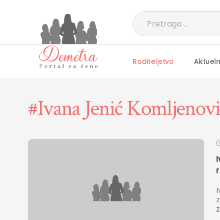
Roditeljstvo
Aktuel
#Ivana Jenić Komljenovi
z
z