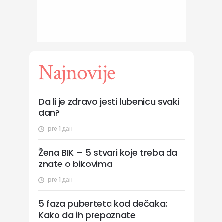
Najnovije
Da li je zdravo jesti lubenicu svaki
dan?
pre 1 дан
Žena BIK – 5 stvari koje treba da
znate o bikovima
pre 1 дан
5 faza puberteta kod dečaka:
Kako da ih prepoznate