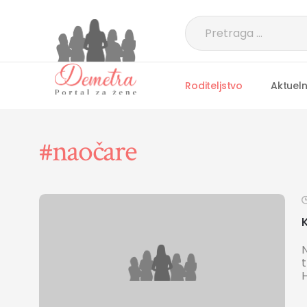
Roditeljstvo
Aktuel
#naočare
H