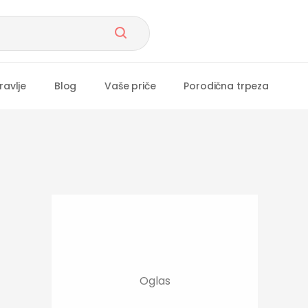
ravlje
Blog
Vaše priče
Porodična trpeza