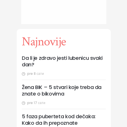
Najnovije
Da li je zdravo jesti lubenicu svaki
dan?
pre 8 сати
Žena BIK – 5 stvari koje treba da
znate o bikovima
pre 17 сати
5 faza puberteta kod dečaka:
Kako da ih prepoznate