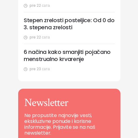
pre 22 сата
Stepen zrelosti posteljice: Od 0 do
3. stepena zrelosti
pre 22 сата
6 načina kako smanjiti pojačano
menstrualno krvarenje
pre 23 сата
Newsletter
Ne propustite najnovije vesti,
ekskluzivne ponude i korisne
informacije. Prijavite se na naš
newsletter.