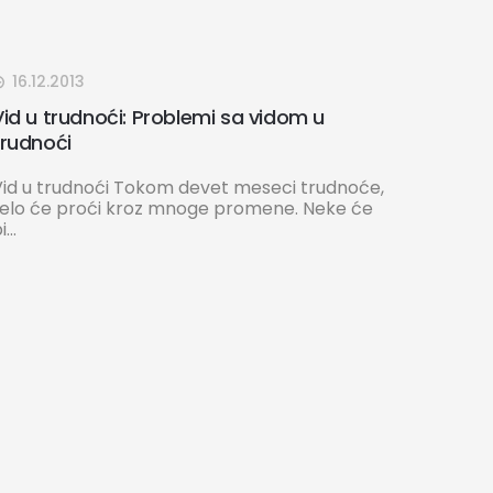
16.12.2013
Vid u trudnoći: Problemi sa vidom u
trudnoći
Vid u trudnoći Tokom devet meseci trudnoće,
telo će proći kroz mnoge promene. Neke će
i...