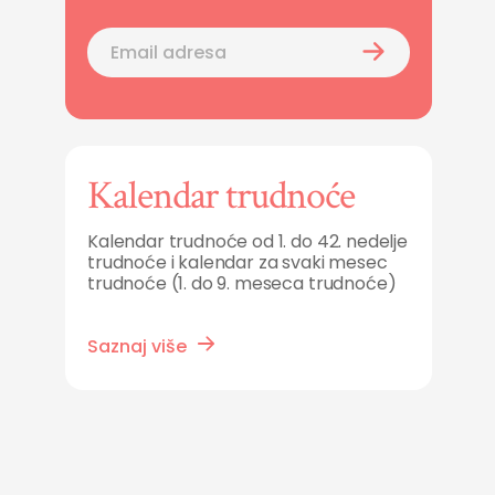
Kalendar trudnoće
Kalendar trudnoće od 1. do 42. nedelje
trudnoće i kalendar za svaki mesec
trudnoće (1. do 9. meseca trudnoće)
Saznaj više