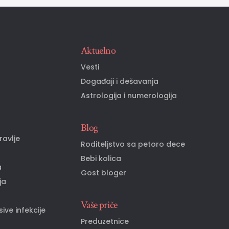
Aktuelno
o
Vesti
Događaji i dešavanja
Astrologija i numerologija
Blog
ravlje
Roditeljstvo sa petoro dece
Bebi kolica
a
Gost bloger
ja
Vaše priče
ive infekcije
Preduzetnice