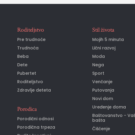
Roditeljstvo
Stil života
Pre trudnoće
Mojih 5 minuta
Trudnoća
Lični razvoj
Beba
Moda
Dete
Nega
Pubertet
Sport
Roditeljstvo
Venčanje
Zdravlje deteta
Putovanja
Novi dom
Uređenje doma
Porodica
Baštovanstvo - Va
Porodični odnosi
bašta
Porodična trpeza
Čišćenje