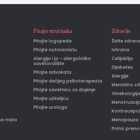
Pitajte stručnjaka
Zdravlje
Pitajte logopeda
Živite zdrav
Pitajte nutricionistu
Ishrana
Alergija i ja – alergološko
Celijaklija
savetovalište
Dijabetes
Pitajte advokata
Alergije
Pitajte dečijeg psihoterapeuta
Mentalno zd
Pitajte savetnicu za dojenje
Ginekologija
Pitajte učiteljicu
Menstruacij
Pitajte urologa
Kontracepci
ša mala
Menopauza
Polno prenos