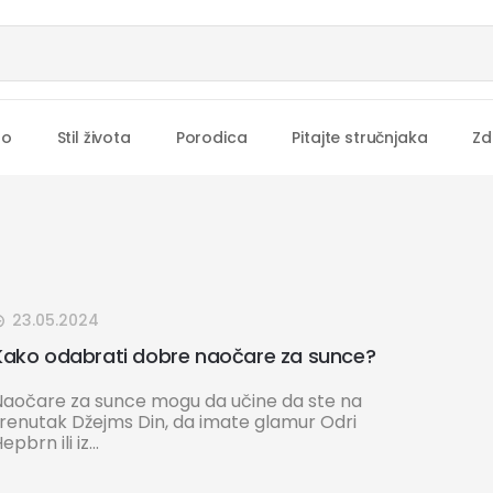
no
Stil života
Porodica
Pitajte stručnjaka
Zd
23.05.2024
Kako odabrati dobre naočare za sunce?
Naočare za sunce mogu da učine da ste na
trenutak Džejms Din, da imate glamur Odri
epbrn ili iz...