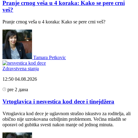
Pranje crnog veša u 4 koraka: Kako se pere crni
veš?
Pranje crnog veša u 4 koraka: Kako se pere crni veš?
Tamara Petkovic
Zdravstvena stanja
12:50
04.08.2026
pre 2 дана
Vrtoglavica i nesvestica kod dece i tinejdžera
Vrtoglavica kod dece je uglavnom strašno iskustvo za roditelja, ali
obično nije uzrokovana ozbiljnim problemom. Većina mladih se
oporavi od gubitka svesti nakon manje od jednog minuta.