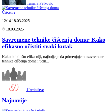
Tamara Petkovic
Čišćenje
12:14
18.03.2025
18.03.2025
Savremene tehnike čišćenja doma: Kako
efikasno očistiti svaki kutak
Kako bi bili što efikasniji, najbolje je da primenjujemo savremene
tehnike čišćenja doma i učin...
Uredništvo
Najnovije