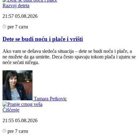
Razvoj deteta
21:57
05.08.2026
pre 7 сати
Dete se budi noću i plače i vrišti
Ako vam se dešava sledeća situacija – dete se budi noću i plače, a
ne možete da ga umirite. Deca često spavaju tokom plača i ujutru se
neće sećati ničega.
Tamara Petkovic
Čišćenje
21:55
05.08.2026
pre 7 сати