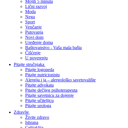
Mojih 5 minuta
Lični razvoj
Moda
Nega
Sport
Venčanje
Putovanja
Novi dom
Uređenje doma
Baštovanstvo - Vaša mala bašta
Čišćenje
U poverenju
Pitajte stručnjaka
Pitajte logopeda
Pitajte nutricionistu
Alergija i ja – alergološko savetovalište
Pitajte advokata
Pitajte dečijeg psihoterapeuta
Pitajte savetnicu za dojenje
Pitajte učiteljicu
Pitajte urologa
Zdravlje
Živite zdravo
Ishrana
Celijaklija