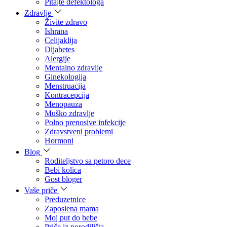
Pitajte defektologa
Zdravlje
Živite zdravo
Ishrana
Celijaklija
Dijabetes
Alergije
Mentalno zdravlje
Ginekologija
Menstruacija
Kontracepcija
Menopauza
Muško zdravlje
Polno prenosive infekcije
Zdravstveni problemi
Hormoni
Blog
Roditeljstvo sa petoro dece
Bebi kolica
Gost bloger
Vaše priče
Preduzetnice
Zaposlena mama
Moj put do bebe
Priče iz porodilišta