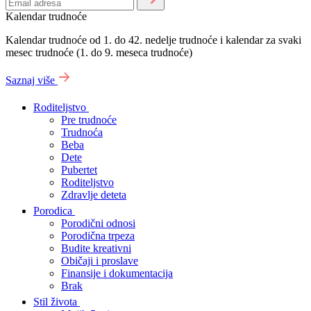
Kalendar trudnoće
Kalendar trudnoće od 1. do 42. nedelje trudnoće i kalendar za svaki
mesec trudnoće (1. do 9. meseca trudnoće)
Saznaj više
Roditeljstvo
Pre trudnoće
Trudnoća
Beba
Dete
Pubertet
Roditeljstvo
Zdravlje deteta
Porodica
Porodični odnosi
Porodična trpeza
Budite kreativni
Običaji i proslave
Finansije i dokumentacija
Brak
Stil života