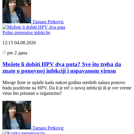
Tamara Petkovic
Polno prenosive infekcije
12:15
04.08.2026
pre 2 дана
Možete li dobiti HPV dva puta? Sve što treba da
znate o ponovnoj infekciji i uspavanom virusu
Mnoge žene se uplaše kada nakon godina urednih nalaza ponovo
budu pozitivne na HPV. Da li je reč o novoj infekciji ili je sve vreme
virus bio prisutan u organizmu?
Tamara Petkovic