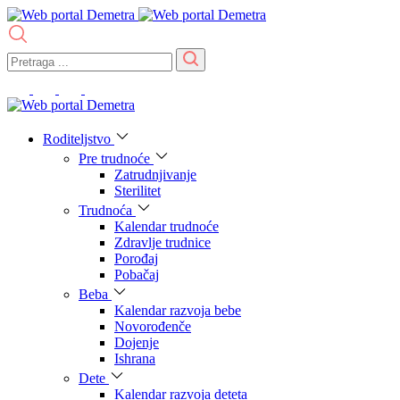
Roditeljstvo
Pre trudnoće
Zatrudnjivanje
Sterilitet
Trudnoća
Kalendar trudnoće
Zdravlje trudnice
Porođaj
Pobačaj
Beba
Kalendar razvoja bebe
Novorođenče
Dojenje
Ishrana
Dete
Kalendar razvoja deteta