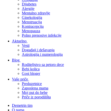
Dijabetes
Alergije
Mentalno zdravlje
Ginekologija
Menstruacija
Kontracepcija
Menopauza
Polno prenosive infekcije
Aktuelno
Vesti
Događaji i dešavanja
Astrologija i numerologija
Blog
Roditeljstvo sa petoro dece
Bebi kolica
Gost bloger
Vaše priče
Preduzetnice
Zaposlena mama
Moj put do bebe
Priče iz porodilišta
Demetrin tim
O nama