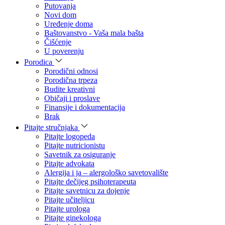
Putovanja
Novi dom
Uređenje doma
Baštovanstvo - Vaša mala bašta
Čišćenje
U poverenju
Porodica
Porodični odnosi
Porodična trpeza
Budite kreativni
Običaji i proslave
Finansije i dokumentacija
Brak
Pitajte stručnjaka
Pitajte logopeda
Pitajte nutricionistu
Savetnik za osiguranje
Pitajte advokata
Alergija i ja – alergološko savetovalište
Pitajte dečijeg psihoterapeuta
Pitajte savetnicu za dojenje
Pitajte učiteljicu
Pitajte urologa
Pitajte ginekologa