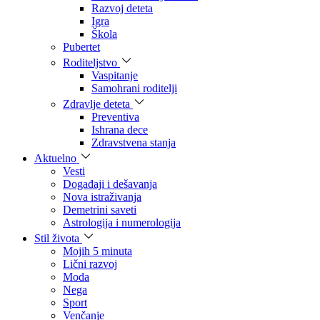
Razvoj deteta
Igra
Škola
Pubertet
Roditeljstvo
Vaspitanje
Samohrani roditelji
Zdravlje deteta
Preventiva
Ishrana dece
Zdravstvena stanja
Aktuelno
Vesti
Događaji i dešavanja
Nova istraživanja
Demetrini saveti
Astrologija i numerologija
Stil života
Mojih 5 minuta
Lični razvoj
Moda
Nega
Sport
Venčanje