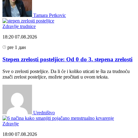
Tamara Petkovic
Zdravlje trudnice
18:20
07.08.2026
pre 1 дан
Stepen zrelosti posteljice: Od 0 do 3. stepena zrelosti
Sve o zrelosti posteljice. Da li će i koliko uticati te šta za trudnoću
znači zrelost posteljice, možete pročitati u ovom teksta.
Uredništvo
Zdravlje
18:00
07.08.2026