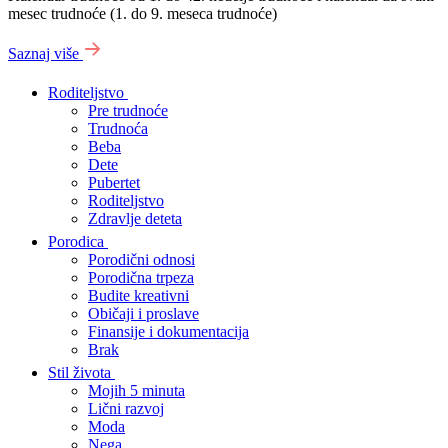
mesec trudnoće (1. do 9. meseca trudnoće)
Saznaj više
Roditeljstvo
Pre trudnoće
Trudnoća
Beba
Dete
Pubertet
Roditeljstvo
Zdravlje deteta
Porodica
Porodični odnosi
Porodična trpeza
Budite kreativni
Običaji i proslave
Finansije i dokumentacija
Brak
Stil života
Mojih 5 minuta
Lični razvoj
Moda
Nega