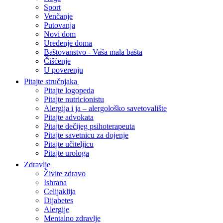
Sport
Venčanje
Putovanja
Novi dom
Uređenje doma
Baštovanstvo - Vaša mala bašta
Čišćenje
U poverenju
Pitajte stručnjaka
Pitajte logopeda
Pitajte nutricionistu
Alergija i ja – alergološko savetovalište
Pitajte advokata
Pitajte dečijeg psihoterapeuta
Pitajte savetnicu za dojenje
Pitajte učiteljicu
Pitajte urologa
Zdravlje
Živite zdravo
Ishrana
Celijaklija
Dijabetes
Alergije
Mentalno zdravlje