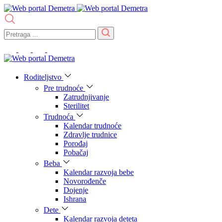
Roditeljstvo
Pre trudnoće
Zatrudnjivanje
Sterilitet
Trudnoća
Kalendar trudnoće
Zdravlje trudnice
Porođaj
Pobačaj
Beba
Kalendar razvoja bebe
Novorođenče
Dojenje
Ishrana
Dete
Kalendar razvoja deteta