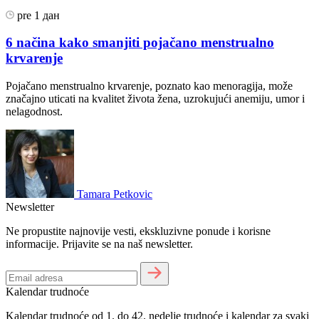
pre 1 дан
6 načina kako smanjiti pojačano menstrualno
krvarenje
Pojačano menstrualno krvarenje, poznato kao menoragija, može
značajno uticati na kvalitet života žena, uzrokujući anemiju, umor i
nelagodnost.
Tamara Petkovic
Newsletter
Ne propustite najnovije vesti, ekskluzivne ponude i korisne
informacije. Prijavite se na naš newsletter.
Kalendar trudnoće
Kalendar trudnoće od 1. do 42. nedelje trudnoće i kalendar za svaki