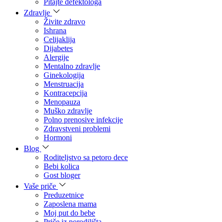
Pitajte defektologa
Zdravlje
Živite zdravo
Ishrana
Celijaklija
Dijabetes
Alergije
Mentalno zdravlje
Ginekologija
Menstruacija
Kontracepcija
Menopauza
Muško zdravlje
Polno prenosive infekcije
Zdravstveni problemi
Hormoni
Blog
Roditeljstvo sa petoro dece
Bebi kolica
Gost bloger
Vaše priče
Preduzetnice
Zaposlena mama
Moj put do bebe
Priče iz porodilišta