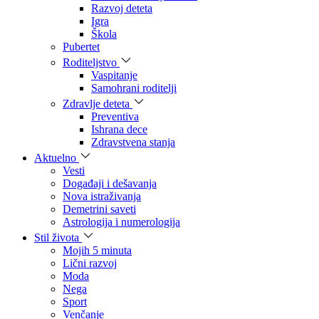
Razvoj deteta
Igra
Škola
Pubertet
Roditeljstvo
Vaspitanje
Samohrani roditelji
Zdravlje deteta
Preventiva
Ishrana dece
Zdravstvena stanja
Aktuelno
Vesti
Događaji i dešavanja
Nova istraživanja
Demetrini saveti
Astrologija i numerologija
Stil života
Mojih 5 minuta
Lični razvoj
Moda
Nega
Sport
Venčanje