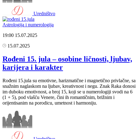
Uredništvo
Astrologija i numerologija
19:00
15.07.2025
15.07.2025
Rođeni 15. jula – osobine ličnosti, ljubav,
karijera i karakter
Rođeni 15.jula su emotivne, harizmatične i magnetično privlačne, sa
snažnim naglaskom na ljubav, kreativnost i negu. Znak Raka donosi
im duboku emotivnost, a broj 15, koji se u numerologiji svodi na 6
(1 + 5), pod vlašću Venere, čini ih romantičnim, brižnim i
orijentisanim na porodicu, umetnost i harmoniju.
Uredništvo