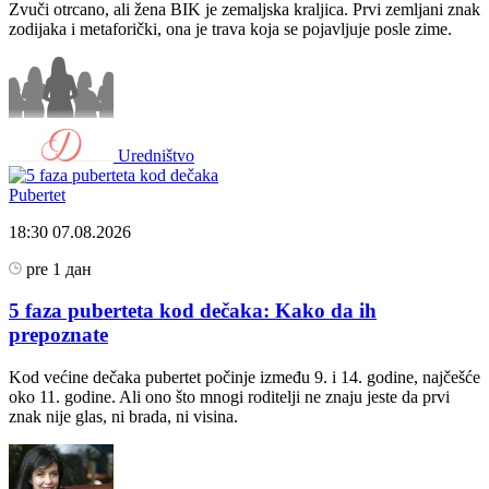
Zvuči otrcano, ali žena BIK je zemaljska kraljica. Prvi zemljani znak
zodijaka i metaforički, ona je trava koja se pojavljuje posle zime.
Uredništvo
Pubertet
18:30
07.08.2026
pre 1 дан
5 faza puberteta kod dečaka: Kako da ih
prepoznate
Kod većine dečaka pubertet počinje između 9. i 14. godine, najčešće
oko 11. godine. Ali ono što mnogi roditelji ne znaju jeste da prvi
znak nije glas, ni brada, ni visina.