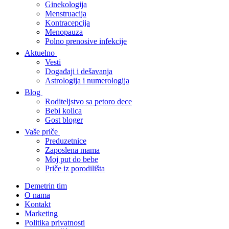
Ginekologija
Menstruacija
Kontracepcija
Menopauza
Polno prenosive infekcije
Aktuelno
Vesti
Događaji i dešavanja
Astrologija i numerologija
Blog
Roditeljstvo sa petoro dece
Bebi kolica
Gost bloger
Vaše priče
Preduzetnice
Zaposlena mama
Moj put do bebe
Priče iz porodilišta
Demetrin tim
O nama
Kontakt
Marketing
Politika privatnosti