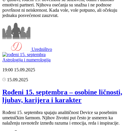
emotivni partneri. Njihova osećanja su snažna i ne podnose
površnost ni neiskrenost. Kada vole, vole potpuno, ali očekuju
jednaku posvećenost zauzvrat.
Uredništvo
Astrologija i numerologija
19:00
15.09.2025
15.09.2025
Rođeni 15. septembra – osobine ličnosti,
ljubav, karijera i karakter
Rođeni 15. septembra spajaju analitičnost Device sa posebnim
umetničkim šarmom. Njihov životni put često je usmeren ka
nalaženju ravnoteže između razuma i emocija, reda i inspiracije.