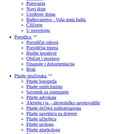
Putovanja
Novi dom
Uređenje doma
Baštovanstvo - Vaša mala bašta
Čišćenje
U poverenju
Porodica
Porodični odnosi
Porodična trpeza
Budite kreativni
Običaji i proslave
Finansije i dokumentacija
Brak
Pitajte stručnjaka
Pitajte logopeda
Pitajte nutricionistu
Savetnik za osiguranje
Pitajte advokata
Alergija i ja – alergološko savetovalište
Pitajte dečijeg psihoterapeuta
Pitajte savetnicu za dojenje
Pitajte učiteljicu
Pitajte urologa
Pitajte ginekologa