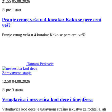
21:55
05.08.2026
pre 1 дан
Pranje crnog veša u 4 koraka: Kako se pere crni
veš?
Pranje crnog veša u 4 koraka: Kako se pere crni veš?
Tamara Petkovic
Zdravstvena stanja
12:50
04.08.2026
pre 3 дана
Vrtoglavica i nesvestica kod dece i tinejdžera
Vrtoglavica kod dece je uglavnom strašno iskustvo za roditelja, ali