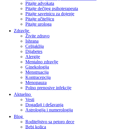
Pitajte advokata
Pitajte dečijeg psihoterapeuta
Pitajte savetnicu za dojenje
Pitajte učiteljicu
Pitajte urologa
Zdravlje
Živite zdravo
Ishrana
Celijaklija
Dijabetes
Alergije
Mentalno zdravlje
Ginekologija
Menstruacija
Kontracepcija
Menopauza
Polno prenosive infekcije
Aktuelno
Vesti
Događaji i dešavanja
Astrologija i numerologija
Blog
Roditeljstvo sa petoro dece
Bebi kolica