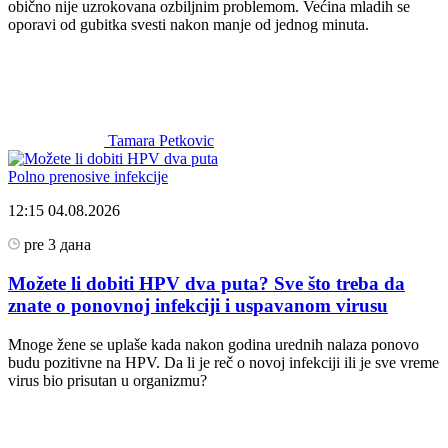
obično nije uzrokovana ozbiljnim problemom. Većina mladih se
oporavi od gubitka svesti nakon manje od jednog minuta.
Tamara Petkovic
Polno prenosive infekcije
12:15
04.08.2026
pre 3 дана
Možete li dobiti HPV dva puta? Sve što treba da
znate o ponovnoj infekciji i uspavanom virusu
Mnoge žene se uplaše kada nakon godina urednih nalaza ponovo
budu pozitivne na HPV. Da li je reč o novoj infekciji ili je sve vreme
virus bio prisutan u organizmu?