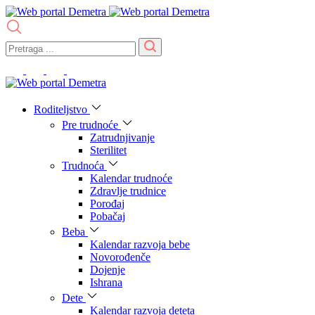
Roditeljstvo
Pre trudnoće
Zatrudnjivanje
Sterilitet
Trudnoća
Kalendar trudnoće
Zdravlje trudnice
Porođaj
Pobačaj
Beba
Kalendar razvoja bebe
Novorođenče
Dojenje
Ishrana
Dete
Kalendar razvoja deteta