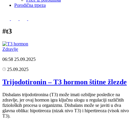
Porodična trpeza
#t3
Zdravlje
06:58
25.09.2025
25.09.2025
Trijodotironin – T3 hormon štitne žlezde
Disbalans trijodotironina (T3) može imati ozbiljne posledice na
zdravlje, jer ovaj hormon igra ključnu ulogu u regulaciji različitih
fizioloških procesa u organizmu. Disbalans može se javiti u dva
glavna oblika: hipotireoza (nizak nivo T3) i hipertireoza (visok nivo
T3).