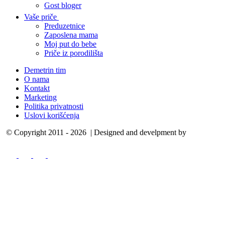
Gost bloger
Vaše priče
Preduzetnice
Zaposlena mama
Moj put do bebe
Priče iz porodilišta
Demetrin tim
O nama
Kontakt
Marketing
Politika privatnosti
Uslovi korišćenja
© Copyright 2011 - 2026 | Designed and develpment by
Cubes