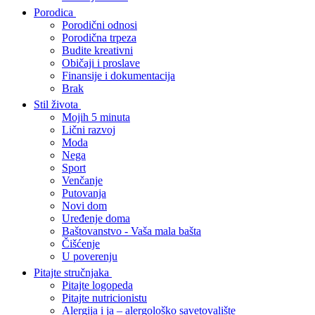
Porodica
Porodični odnosi
Porodična trpeza
Budite kreativni
Običaji i proslave
Finansije i dokumentacija
Brak
Stil života
Mojih 5 minuta
Lični razvoj
Moda
Nega
Sport
Venčanje
Putovanja
Novi dom
Uređenje doma
Baštovanstvo - Vaša mala bašta
Čišćenje
U poverenju
Pitajte stručnjaka
Pitajte logopeda
Pitajte nutricionistu
Alergija i ja – alergološko savetovalište