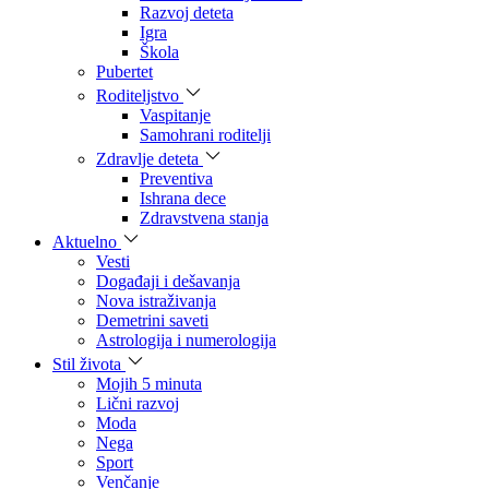
Razvoj deteta
Igra
Škola
Pubertet
Roditeljstvo
Vaspitanje
Samohrani roditelji
Zdravlje deteta
Preventiva
Ishrana dece
Zdravstvena stanja
Aktuelno
Vesti
Događaji i dešavanja
Nova istraživanja
Demetrini saveti
Astrologija i numerologija
Stil života
Mojih 5 minuta
Lični razvoj
Moda
Nega
Sport
Venčanje