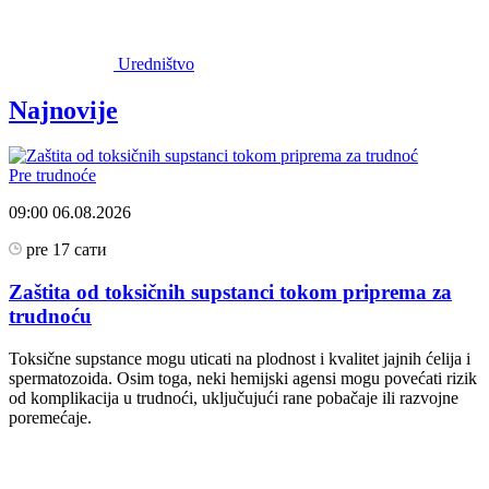
Uredništvo
Najnovije
Pre trudnoće
09:00
06.08.2026
pre 17 сати
Zaštita od toksičnih supstanci tokom priprema za
trudnoću
Toksične supstance mogu uticati na plodnost i kvalitet jajnih ćelija i
spermatozoida. Osim toga, neki hemijski agensi mogu povećati rizik
od komplikacija u trudnoći, uključujući rane pobačaje ili razvojne
poremećaje.