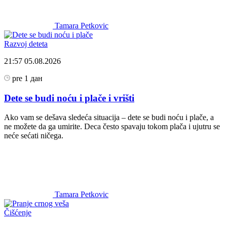
Tamara Petkovic
Razvoj deteta
21:57
05.08.2026
pre 1 дан
Dete se budi noću i plače i vrišti
Ako vam se dešava sledeća situacija – dete se budi noću i plače, a
ne možete da ga umirite. Deca često spavaju tokom plača i ujutru se
neće sećati ničega.
Tamara Petkovic
Čišćenje