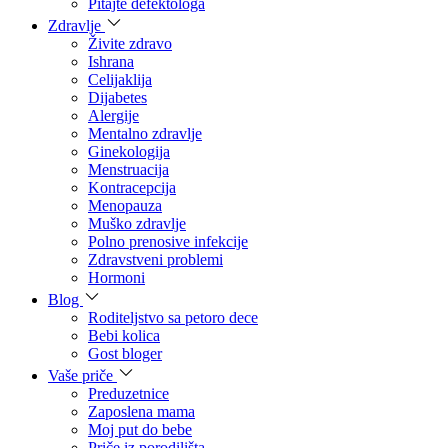
Pitajte defektologa
Zdravlje
Živite zdravo
Ishrana
Celijaklija
Dijabetes
Alergije
Mentalno zdravlje
Ginekologija
Menstruacija
Kontracepcija
Menopauza
Muško zdravlje
Polno prenosive infekcije
Zdravstveni problemi
Hormoni
Blog
Roditeljstvo sa petoro dece
Bebi kolica
Gost bloger
Vaše priče
Preduzetnice
Zaposlena mama
Moj put do bebe
Priče iz porodilišta