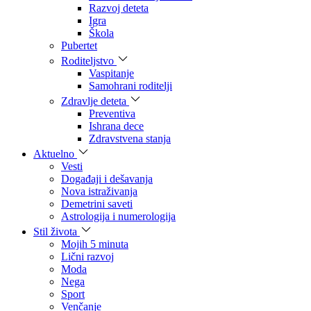
Razvoj deteta
Igra
Škola
Pubertet
Roditeljstvo
Vaspitanje
Samohrani roditelji
Zdravlje deteta
Preventiva
Ishrana dece
Zdravstvena stanja
Aktuelno
Vesti
Događaji i dešavanja
Nova istraživanja
Demetrini saveti
Astrologija i numerologija
Stil života
Mojih 5 minuta
Lični razvoj
Moda
Nega
Sport
Venčanje