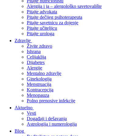
Pitajte nutricionistu
Alergija i ja – alergološko savetovalište
Pitajte advokata
Pitajte dečijeg psihoterapeuta
Pitajte savetnicu za dojenje
Pitajte učiteljicu
Pitajte urologa
Zdravlje
Živite zdravo
Ishrana
Celijaklija
Dijabetes
Alergije
Mentalno zdravlje
Ginekologija
Menstruacija
Kontracepcija
Menopauza
Polno prenosive infekcije
Aktuelno
Vesti
Događaji i dešavanja
Astrologija i numerologija
Blog