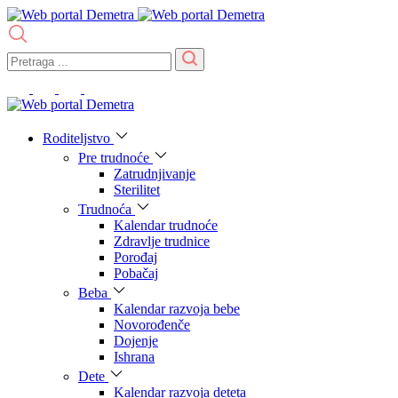
Roditeljstvo
Pre trudnoće
Zatrudnjivanje
Sterilitet
Trudnoća
Kalendar trudnoće
Zdravlje trudnice
Porođaj
Pobačaj
Beba
Kalendar razvoja bebe
Novorođenče
Dojenje
Ishrana
Dete
Kalendar razvoja deteta