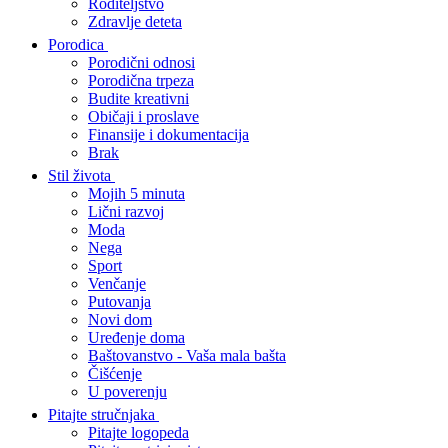
Roditeljstvo
Zdravlje deteta
Porodica
Porodični odnosi
Porodična trpeza
Budite kreativni
Običaji i proslave
Finansije i dokumentacija
Brak
Stil života
Mojih 5 minuta
Lični razvoj
Moda
Nega
Sport
Venčanje
Putovanja
Novi dom
Uređenje doma
Baštovanstvo - Vaša mala bašta
Čišćenje
U poverenju
Pitajte stručnjaka
Pitajte logopeda