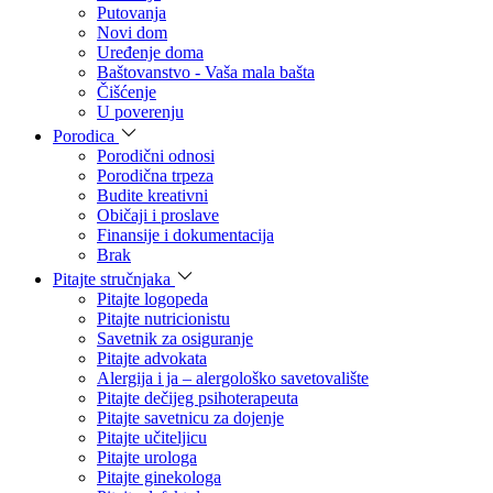
Putovanja
Novi dom
Uređenje doma
Baštovanstvo - Vaša mala bašta
Čišćenje
U poverenju
Porodica
Porodični odnosi
Porodična trpeza
Budite kreativni
Običaji i proslave
Finansije i dokumentacija
Brak
Pitajte stručnjaka
Pitajte logopeda
Pitajte nutricionistu
Savetnik za osiguranje
Pitajte advokata
Alergija i ja – alergološko savetovalište
Pitajte dečijeg psihoterapeuta
Pitajte savetnicu za dojenje
Pitajte učiteljicu
Pitajte urologa
Pitajte ginekologa