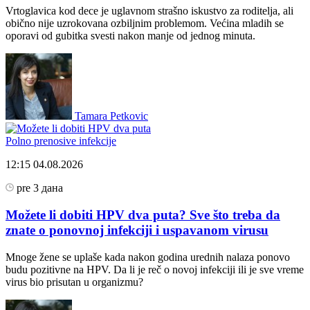
Vrtoglavica kod dece je uglavnom strašno iskustvo za roditelja, ali
obično nije uzrokovana ozbiljnim problemom. Većina mladih se
oporavi od gubitka svesti nakon manje od jednog minuta.
Tamara Petkovic
Polno prenosive infekcije
12:15
04.08.2026
pre 3 дана
Možete li dobiti HPV dva puta? Sve što treba da
znate o ponovnoj infekciji i uspavanom virusu
Mnoge žene se uplaše kada nakon godina urednih nalaza ponovo
budu pozitivne na HPV. Da li je reč o novoj infekciji ili je sve vreme
virus bio prisutan u organizmu?