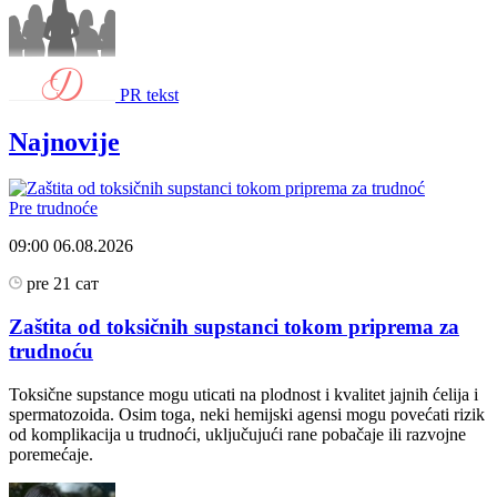
PR tekst
Najnovije
Pre trudnoće
09:00
06.08.2026
pre 21 сат
Zaštita od toksičnih supstanci tokom priprema za
trudnoću
Toksične supstance mogu uticati na plodnost i kvalitet jajnih ćelija i
spermatozoida. Osim toga, neki hemijski agensi mogu povećati rizik
od komplikacija u trudnoći, uključujući rane pobačaje ili razvojne
poremećaje.