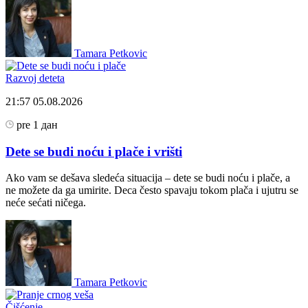
Tamara Petkovic
Razvoj deteta
21:57
05.08.2026
pre 1 дан
Dete se budi noću i plače i vrišti
Ako vam se dešava sledeća situacija – dete se budi noću i plače, a
ne možete da ga umirite. Deca često spavaju tokom plača i ujutru se
neće sećati ničega.
Tamara Petkovic
Čišćenje