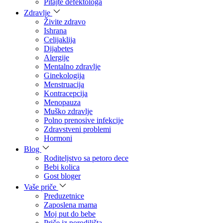
Pitajte defektologa
Zdravlje
Živite zdravo
Ishrana
Celijaklija
Dijabetes
Alergije
Mentalno zdravlje
Ginekologija
Menstruacija
Kontracepcija
Menopauza
Muško zdravlje
Polno prenosive infekcije
Zdravstveni problemi
Hormoni
Blog
Roditeljstvo sa petoro dece
Bebi kolica
Gost bloger
Vaše priče
Preduzetnice
Zaposlena mama
Moj put do bebe
Priče iz porodilišta