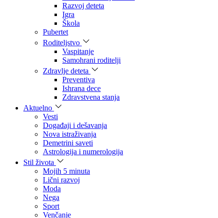
Razvoj deteta
Igra
Škola
Pubertet
Roditeljstvo
Vaspitanje
Samohrani roditelji
Zdravlje deteta
Preventiva
Ishrana dece
Zdravstvena stanja
Aktuelno
Vesti
Događaji i dešavanja
Nova istraživanja
Demetrini saveti
Astrologija i numerologija
Stil života
Mojih 5 minuta
Lični razvoj
Moda
Nega
Sport
Venčanje