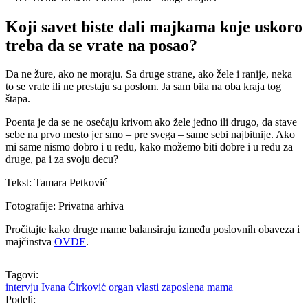
Koji savet biste dali majkama koje uskoro
treba da se vrate na posao?
Da ne žure, ako ne moraju.
Sa druge strane, ako žele i ranije, neka
to se vrate ili ne prestaju sa poslom. Ja sam bila na oba kraja tog
štapa.
Poenta je da se ne osećaju
krivom ako žele jedno ili drugo, da stave
sebe na prvo mesto jer smo – pre svega – same sebi najbitnije. Ako
mi same nismo dobro i u redu, kako možemo biti dobre i u redu za
druge, pa i za svoju decu?
Tekst: Tamara Petković
Fotografije: Privatna arhiva
Pročitajte kako druge mame balansiraju između poslovnih obaveza i
majčinstva
OVDE
.
Tagovi:
intervju
Ivana Ćirković
organ vlasti
zaposlena mama
Podeli: