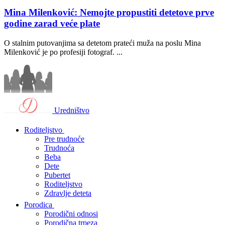
Mina Milenković: Nemojte propustiti detetove prve
godine zarad veće plate
O stalnim putovanjima sa detetom prateći muža na poslu Mina
Milenković je po profesiji fotograf. ...
Uredništvo
Roditeljstvo
Pre trudnoće
Trudnoća
Beba
Dete
Pubertet
Roditeljstvo
Zdravlje deteta
Porodica
Porodični odnosi
Porodična trpeza