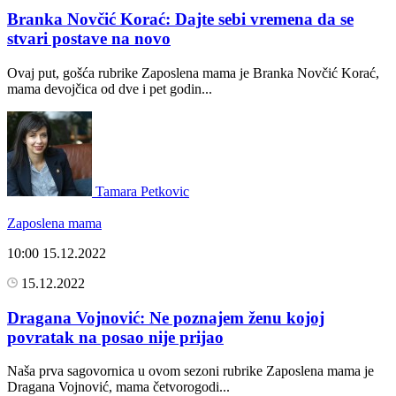
Branka Novčić Korać: Dajte sebi vremena da se
stvari postave na novo
Ovaj put, gošća rubrike Zaposlena mama je Branka Novčić Korać,
mama devojčica od dve i pet godin...
Tamara Petkovic
Zaposlena mama
10:00
15.12.2022
15.12.2022
Dragana Vojnović: Ne poznajem ženu kojoj
povratak na posao nije prijao
Naša prva sagovornica u ovom sezoni rubrike Zaposlena mama je
Dragana Vojnović, mama četvorogodi...