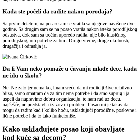
Kada ste počeli da radite nakon porođaja?
Sa prvim detetom, na posao sam se vratila sa njegove navršene dve
godine. Sa drugim sam se na posao vratila nakon isteka porodiljskog
odsustva, dok sam sa trećim uporedo radila, nije bilo klasičnog
porodiljskog, niti potrebe za tim . Drugo vreme, druge okolnosti,
drugačija i odraslija ja.
Da li Vam neko pomaže u čuvanju mlađe dece, kada
ne idu u školu?
Ne. Ne zato jer nema ko, imam sreću da mi roditelji žive relativno
blizu, samo smatram da za tim nema potrebe i da smo suprug i ja
uspeli da napravimo dobru organizaciju, te nam rad uz decu,
najčešće, ne predstavlja izazov ni problem. Posao mi je takav da
mogu da radim kad i koliko hoću, usklađujući porodične, poslovne i
lične potrebe i da to tako funkcioniše.
Kako usklađujete posao koji obavljate
kod kuće sa decom?