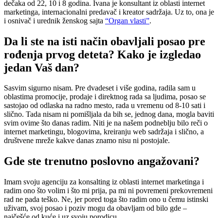
dečaka od 22, 10 i 8 godina. Ivana je konsultant iz oblasti internet
marketinga, internacionalni predavač i kreator sadržaja. Uz to, ona je
i osnivač i urednik ženskog sajta
“Organ vlasti”
.
Da li ste na isti način obavljali posao pre
rođenja prvog deteta? Kako je izgledao
jedan Vaš dan?
Sasvim sigurno nisam. Pre dvadeset i više godina, radila sam u
oblastima promocije, prodaje i direktnog rada sa ljudima, posao se
sastojao od odlaska na radno mesto, rada u vremenu od 8-10 sati i
slično. Tada nisam ni pomišljala da bih se, jednog dana, mogla baviti
svim ovime što danas radim. Niti je na našem podneblju bilo reči o
internet marketingu, blogovima, kreiranju web sadržaja i slično, a
društvene mreže kakve danas znamo nisu ni postojale.
Gde ste trenutno poslovno angažovani?
Imam svoju agenciju za konsalting iz oblasti internet marketinga i
radim ono što volim i što mi prija, pa mi ni povremeni prekovremeni
rad ne pada teško. Ne, jer pored toga što radim ono u čemu istinski
uživam, svoj posao i poziv mogu da obavljam od bilo gde –
najčešće od kuće i uz svoju porodicu.