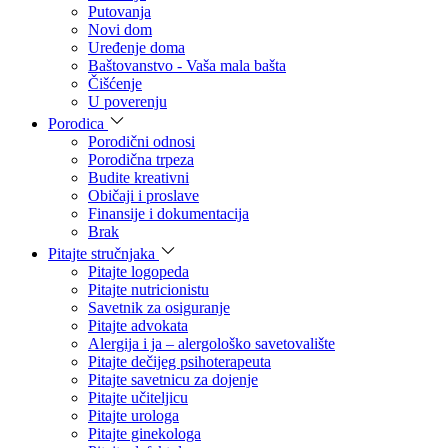
Putovanja
Novi dom
Uređenje doma
Baštovanstvo - Vaša mala bašta
Čišćenje
U poverenju
Porodica
Porodični odnosi
Porodična trpeza
Budite kreativni
Običaji i proslave
Finansije i dokumentacija
Brak
Pitajte stručnjaka
Pitajte logopeda
Pitajte nutricionistu
Savetnik za osiguranje
Pitajte advokata
Alergija i ja – alergološko savetovalište
Pitajte dečijeg psihoterapeuta
Pitajte savetnicu za dojenje
Pitajte učiteljicu
Pitajte urologa
Pitajte ginekologa