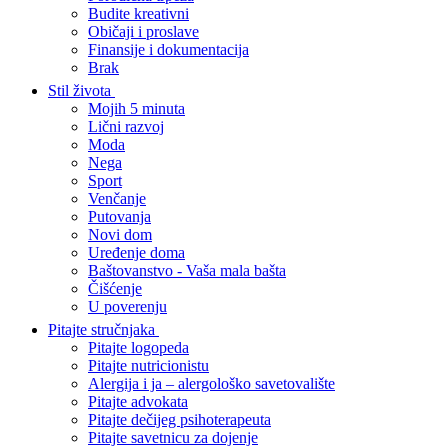
Budite kreativni
Običaji i proslave
Finansije i dokumentacija
Brak
Stil života
Mojih 5 minuta
Lični razvoj
Moda
Nega
Sport
Venčanje
Putovanja
Novi dom
Uređenje doma
Baštovanstvo - Vaša mala bašta
Čišćenje
U poverenju
Pitajte stručnjaka
Pitajte logopeda
Pitajte nutricionistu
Alergija i ja – alergološko savetovalište
Pitajte advokata
Pitajte dečijeg psihoterapeuta
Pitajte savetnicu za dojenje