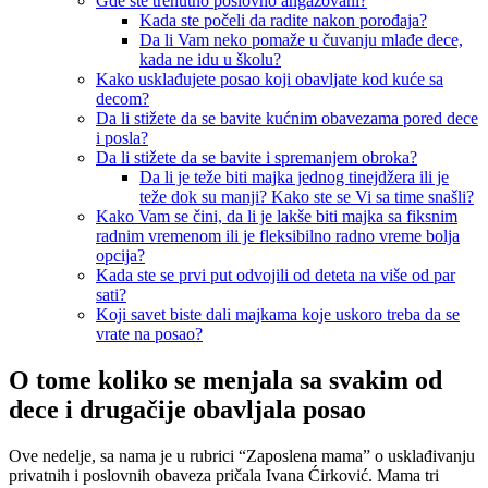
Gde ste trenutno poslovno angažovani?
Kada ste počeli da radite nakon porođaja?
Da li Vam neko pomaže u čuvanju mlađe dece,
kada ne idu u školu?
Kako usklađujete posao koji obavljate kod kuće sa
decom?
Da li stižete da se bavite kućnim obavezama pored dece
i posla?
Da li stižete da se bavite i spremanjem obroka?
Da li je teže biti majka jednog tinejdžera ili je
teže dok su manji? Kako ste se Vi sa time snašli?
Kako Vam se čini, da li je lakše biti majka sa fiksnim
radnim vremenom ili je fleksibilno radno vreme bolja
opcija?
Kada ste se prvi put odvojili od deteta na više od par
sati?
Koji savet biste dali majkama koje uskoro treba da se
vrate na posao?
O
tome koliko se menjala sa svakim od
dece i drugačije obavljala posao
Ove nedelje, sa nama je u rubrici “Zaposlena mama” o usklađivanju
privatnih i poslovnih obaveza pričala Ivana Ćirković. Mama tri