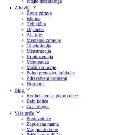
Pitajte defektologa
Zdravlje
Živite zdravo
Ishrana
Celijaklija
Dijabetes
Alergije
Mentalno zdravlje
Ginekologija
Menstruacija
Kontracepcija
Menopauza
Muško zdravlje
Polno prenosive infekcije
Zdravstveni problemi
Hormoni
Blog
Roditeljstvo sa petoro dece
Bebi kolica
Gost bloger
Vaše priče
Preduzetnice
Zaposlena mama
Moj put do bebe
Priče iz porodilišta