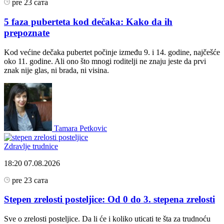
pre 23 сата
5 faza puberteta kod dečaka: Kako da ih
prepoznate
Kod većine dečaka pubertet počinje između 9. i 14. godine, najčešće
oko 11. godine. Ali ono što mnogi roditelji ne znaju jeste da prvi
znak nije glas, ni brada, ni visina.
Tamara Petkovic
Zdravlje trudnice
18:20
07.08.2026
pre 23 сата
Stepen zrelosti posteljice: Od 0 do 3. stepena zrelosti
Sve o zrelosti posteljice. Da li će i koliko uticati te šta za trudnoću