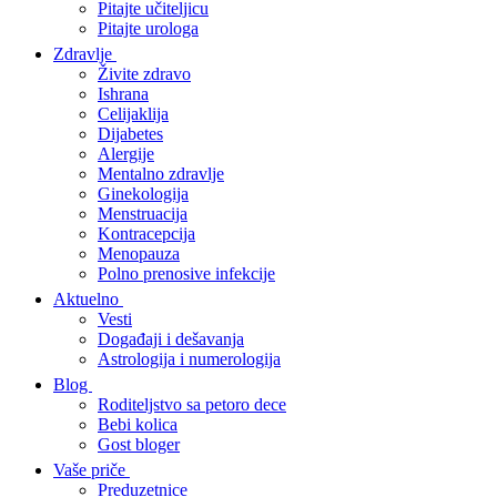
Pitajte učiteljicu
Pitajte urologa
Zdravlje
Živite zdravo
Ishrana
Celijaklija
Dijabetes
Alergije
Mentalno zdravlje
Ginekologija
Menstruacija
Kontracepcija
Menopauza
Polno prenosive infekcije
Aktuelno
Vesti
Događaji i dešavanja
Astrologija i numerologija
Blog
Roditeljstvo sa petoro dece
Bebi kolica
Gost bloger
Vaše priče
Preduzetnice