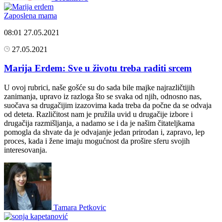
Zaposlena mama
08:01
27.05.2021
27.05.2021
Marija Erdem: Sve u životu treba raditi srcem
U ovoj rubrici, naše gošće su do sada bile majke najrazličtijih
zanimanja, upravo iz razloga što se svaka od njih, odnosno nas,
suočava sa drugačijim izazovima kada treba da počne da se odvaja
od deteta. Različitost nam je pružila uvid u drugačije izbore i
drugačija razmišljanja, a nadamo se i da je našim čitateljkama
pomogla da shvate da je odvajanje jedan prirodan i, zapravo, lep
proces, kada i žene imaju mogućnost da prošire sferu svojih
interesovanja.
Tamara Petkovic