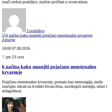
znači zrelost posteljice, možete pročitati u ovom teksta.
Uredništvo
Zdravlje
18:00
07.08.2026
pre 23 сата
6 načina kako smanjiti pojačano menstrualno
krvarenje
Pojačano menstrualno krvarenje, poznato kao menoragija, može
značajno uticati na kvalitet života žena, uzrokujući anemiju, umor i
nelagodnost.