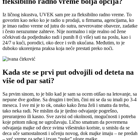
fleksibilno radno vreme bolja opcija?
Iz ličnog iskustva, UVEK sam pre za fleksibilno radno vreme. To
govorim kao neko ko je radio u prodaji, u firmama, agencijama, ko
je imao radno vreme od jutra do sutra, neverovatne obaveze, zadatke
i često nerazumne zahteve. Nije normalno i nije realno od žene
očekivati da podjednako radi i punih 8 (i više) sati na poslu, kao i
24/7 u kući, porodici, oko dece i svih ukućana. Međutim, to je
duboko ukorenjena praksa koja neće prestati preko noći.
Kada ste se prvi put odvojili od deteta na
više od par sati?
Sa prvim sinom, to je bilo kad je sam sa ocem otišao na letovanje, sa
nepune dve godine. Sa drugim i trećim, čini mi se da su imali po 3-4
meseca. I sve mi je to ok, onako kako žena želi i smatra da treba,
tako neka radi. Ne mislim da je ijedno odvajanje pogrešno,
preuranjeno ili kasno. Sve zavisi od okolnosti, mogućnosti i potreba
koje pritom nikog ne ugrožavaju. Lično smatram da povremena
odvajanja majke od dece svima višestruko koriste, u smislu da se
deca uče samostalnosti i učenju novog, dok majke imaju – ne predah
– već vreme za sebe i izvan “puke” uloge majke.