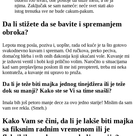
budem rob stvari, one postoje da služe meni, a ne ja
njima. Zaključak se sam nameće: neće svet stati ako
istog trenutka sve ne bude cakum-pakum.
Da li stižete da se bavite i spremanjem
obroka?
Lepota mog posla, poziva i, uopšte, rada od kuće je ta što gotovo
svakodnevno kuvam i spremam. Od ručkova, preko peciva,
domaćeg hleba i svih onih đakonija koji ukućani vole. Kuvanje mi
je izduvni ventil i hobi koji prilično volim. Naročito u situacijama
kad sam preplavljena poslom ili me isti preoptereti, treba mi neka
kontrateža, a kuvanje mi upravo to pruža.
Da li je teže biti majka jednog tinejdžera ili je teže
dok su manji? Kako ste se Vi sa time snašli?
Imala bih još petoro manje dece za ovo jedno starije! Mislim da sam
vam sve rekla. (Smeh.)
Kako Vam se čini, da li je lakše biti majka
sa fiksnim radnim vremenom ili je