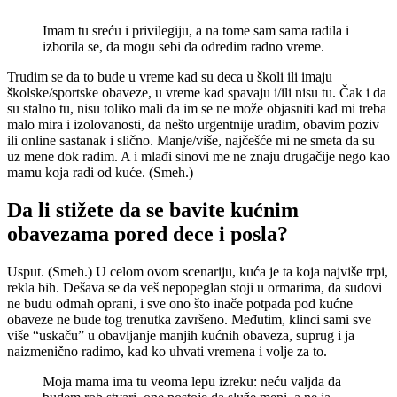
Imam tu sreću i privilegiju, a na tome sam sama radila i
izborila se, da mogu sebi da odredim radno vreme.
Trudim se da to bude u vreme kad su deca u školi ili imaju
školske/sportske obaveze, u vreme kad spavaju i/ili nisu tu. Čak i da
su stalno tu, nisu toliko mali da im se ne može objasniti kad mi treba
malo mira i izolovanosti, da nešto urgentnije uradim, obavim poziv
ili online sastanak i slično. Manje/više, najčešće mi ne smeta da su
uz mene dok radim. A i mlađi sinovi me ne znaju drugačije nego kao
mamu koja radi od kuće. (Smeh.)
Da li stižete da se bavite kućnim
obavezama pored dece i posla?
Usput. (Smeh.)
U celom ovom scenariju
, ku
ća je ta koja najviše trpi,
rekla bih. Dešava se da veš nepopeglan stoji u ormarima, da sudovi
ne budu odmah oprani, i sve ono što inače potpada pod kućne
obaveze ne bude tog trenutka završeno. Međutim, klinci sami sve
više “uskaču” u obavljanje manjih kućnih obaveza, suprug i ja
naizmenično radimo, kad ko uhvati vremena i volje za to.
Moja mama ima tu veoma lepu izreku:
ne
ću valjda da