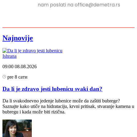
nam poslati na office@demetra.rs
Najnovije
Ishrana
09:00
08.08.2026
pre 8 сати
Da li je zdravo jesti lubenicu svaki dan?
Da li svakodnevno jedenje lubenice može da zaštiti bubrege?
Saznajte kako utiče na hidrataciju, krvni pritisak, stvaranje kamena u
bubregu i kada može biti rizična.