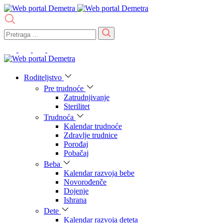
Roditeljstvo
Pre trudnoće
Zatrudnjivanje
Sterilitet
Trudnoća
Kalendar trudnoće
Zdravlje trudnice
Porođaj
Pobačaj
Beba
Kalendar razvoja bebe
Novorođenče
Dojenje
Ishrana
Dete
Kalendar razvoja deteta